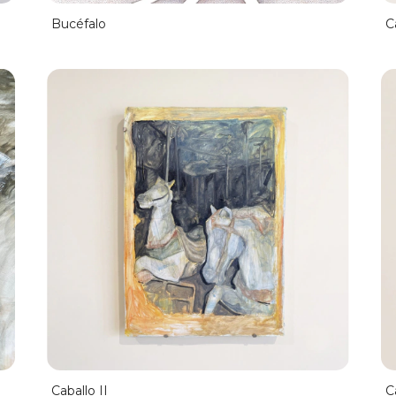
Bucéfalo
C
Caballo II
C