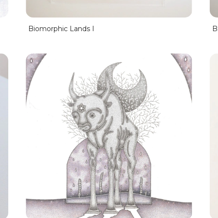
Biomorphic Lands I
B