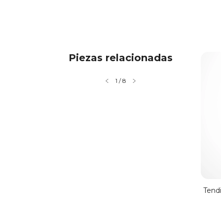
Piezas relacionadas
1
/
8
La Grieta
Tendi