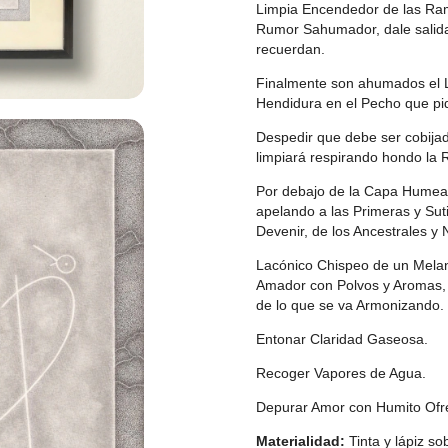
Limpia Encendedor de las Ra
Rumor Sahumador, dale salida 
recuerdan.
Finalmente son ahumados el Ll
Hendidura en el Pecho que pi
Despedir que debe ser cobija
limpiará respirando hondo la 
Por debajo de la Capa Humean
apelando a las Primeras y Suti
Devenir, de los Ancestrales y 
Lacónico Chispeo de un Melan
Amador con Polvos y Aromas, su
de lo que se va Armonizando.
Entonar Claridad Gaseosa.
Recoger Vapores de Agua.
Depurar Amor con Humito Ofr
Materialidad:
Tinta y lápiz so