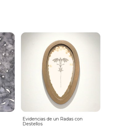
Ceremonia U
Evidencias de un Radas con
Destellos