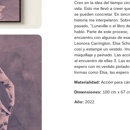
Creo en la idea del tiempo cir
vida. Esto me llevó a creer qu
se pueden concretar. En sincr
historia me interpelaron. Sobre
pasado, “Luneville o el libro d
hablo. Parte de este proceso, 
encuentro con algunas de esa
Leonora Carrington, Elsa Schia
cosí y estampé un vestido. Ima
maquillaje y peinado. Las acc
al encuentro de ellas 3. Las e
espero con mi vestido pintado
formas como Elsa, las espero
Materialidad:
Acción para cáma
Dimensiones:
100 cm x 67 c
Año:
2022.