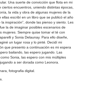
cular. Una suerte de convicción que flota en mi
e ciertos encuentros, uniendo distintas épocas,
onía, la vida y obra de algunas mujeres de la
 ellas escribí en un libro que se publicó el año
e la inspiración”, donde las pienso y siento. Les
fue la de imaginar posibles escenarios de
s mujeres. Siempre quise tomar el té con
parelli y Sonia Delaunay. Para ello diseñe,
giné un lugar rosa y lo pinté. Decidí mi
ión que presento a continuación es mi espera
spero bailando, las espero jugando. Las
 como Sonia, las espero con mis múltiples
 jugando a ser dorada como Leonora.
ra, fotografia digital.
m.