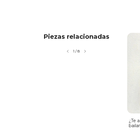
Piezas relacionadas
1
/
8
me invitaste a
Una imagen flotante VI
¿Te 
baila